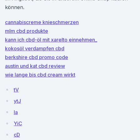
können.
cannabiscreme knieschmerzen
mlm cbd produkte
kann ich cbd-öl mit xarelto einnehmen_
kokosöl verdampfen cbd
berkshire cbd promo code
austin und kat cbd review
wie lange bis cbd cream wirkt
tV
ytJ
la
YiC
cD