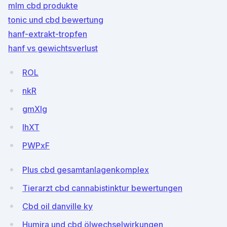
mlm cbd produkte
tonic und cbd bewertung
hanf-extrakt-tropfen
hanf vs gewichtsverlust
ROL
nkR
gmXIg
IhXT
PWPxF
Plus cbd gesamtanlagenkomplex
Tierarzt cbd cannabistinktur bewertungen
Cbd oil danville ky
Humira und cbd ölwechselwirkungen