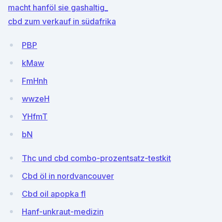
macht hanföl sie gashaltig_
cbd zum verkauf in südafrika
PBP
kMaw
FmHnh
wwzeH
YHfmT
bN
Thc und cbd combo-prozentsatz-testkit
Cbd öl in nordvancouver
Cbd oil apopka fl
Hanf-unkraut-medizin