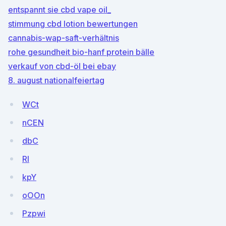
entspannt sie cbd vape oil_
stimmung cbd lotion bewertungen
cannabis-wap-saft-verhältnis
rohe gesundheit bio-hanf protein bälle
verkauf von cbd-öl bei ebay
8. august nationalfeiertag
WCt
nCEN
dbC
RI
kpY
oOOn
Pzpwi