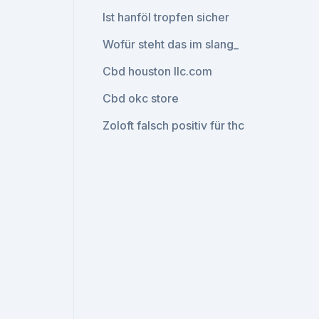
Ist hanföl tropfen sicher
Wofür steht das im slang_
Cbd houston llc.com
Cbd okc store
Zoloft falsch positiv für thc