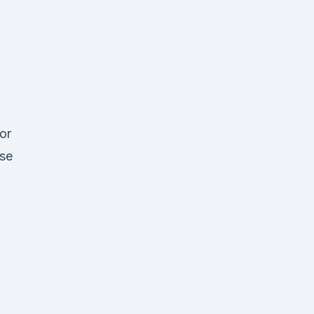
or
ise