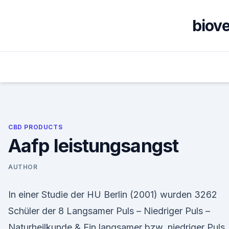
Skip
to
biov
content
CBD PRODUCTS
Aafp leistungsangst
AUTHOR
In einer Studie der HU Berlin (2001) wurden 3262
Schüler der 8 Langsamer Puls – Niedriger Puls –
Naturheilkunde & Ein langsamer bzw. niedriger Puls